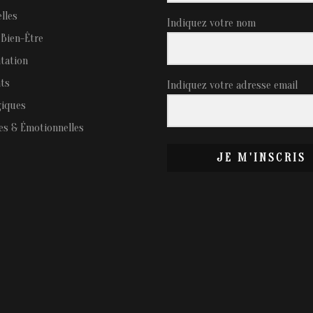
elles
Indiquez votre nom
 Bien-Être
tation
ts
Indiquez votre adresse email
giques
es & Émotionnelles
JE M'INSCRIS