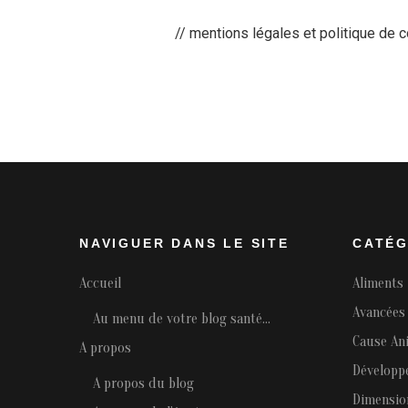
// mentions légales et politique de c
NAVIGUER DANS LE SITE
CATÉG
Accueil
Aliments
Avancées 
Au menu de votre blog santé…
Cause An
A propos
Développ
A propos du blog
Dimensio