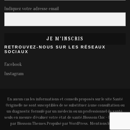
Indiquez votre adresse email
JE M'INSCRIS
RETROUVEZ-NOUS SUR LES RÉSEAUX
SOCIAUX
Facebook
Instagram
En aucun cas les informations et conseils proposés sur le site Santé
Originelle ne sont susceptibles de se substituer à une consultation ou
un diagnostic formulé par un médecin ou un professionnel de santé,
seuls en mesure d'évaluer votre état de santé.
Blossom Chic - Développé
par
Blossom Themes
.Propulsé par
WordPress
.
Mentions légales