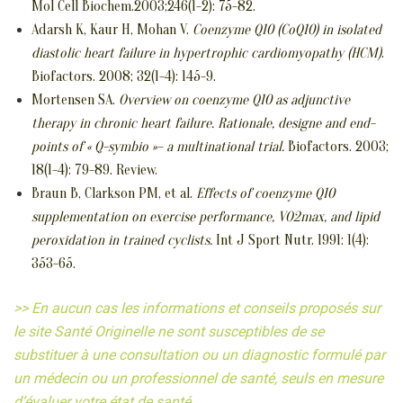
Mol Cell Biochem.2003;246(1-2): 75-82.
Adarsh K, Kaur H, Mohan V.
Coenzyme Q10 (CoQ10) in isolated
diastolic heart failure in hypertrophic cardiomyopathy (HCM)
.
Biofactors. 2008; 32(1-4): 145-9.
Mortensen SA.
Overview on coenzyme Q10 as adjunctive
therapy in chronic heart failure. Rationale, designe and end-
points of « Q-symbio »– a multinational trial.
Biofactors. 2003;
18(1-4): 79-89. Review.
Braun B, Clarkson PM, et al.
Effects of coenzyme Q10
supplementation on exercise performance, VO2max, and lipid
peroxidation in trained cyclists.
Int J Sport Nutr. 1991: 1(4):
353-65.
>> En aucun cas les informations et conseils proposés sur
le site Santé Originelle ne sont susceptibles de se
substituer à une consultation ou un diagnostic formulé par
un médecin ou un professionnel de santé, seuls en mesure
d’évaluer votre état de santé.