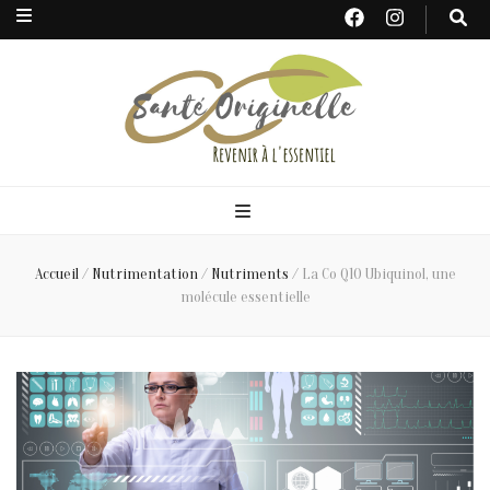
Santé
Originelle
Accueil
/
Nutrimentation
/
Nutriments
/
La Co Q10 Ubiquinol, une
molécule essentielle