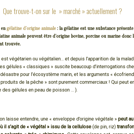
Que trouve-t-on sur le » marché » actuellement ?
) en
gélatine d’origine animale
: la gélatine est une substance présente
élatine animale peuvent être d’origine bovine, porcine ou marine donc la
nt trouvée.
est végétarien ou végétalien… et depuis l’apparition de la maladi
les gélules « classiques » suscite beaucoup d’interrogations c
 désastre pour l’écosystème marin, et les arguments « écofriend
s produits de la pêche » sont purement commerciaux ! Qui peut e
ie des gélules en peau de poisson … ).
on laisse entendre, une « enveloppe d’origine végétale »
peut au 
 il s’agit de « végétal » issu de la cellulose
(de pin, riz)
transfor