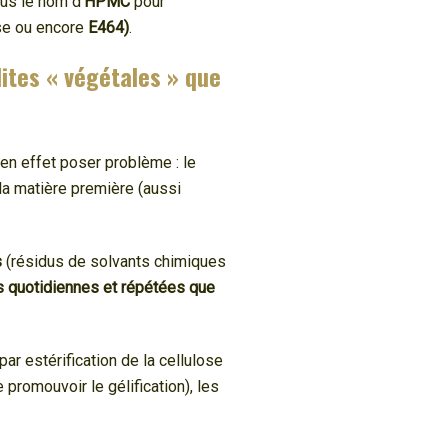
us le nom d’
HPMC
pour
se ou encore
E464)
.
ites « végétales » que
en effet poser problème : le
la matière première (aussi
s
(résidus de solvants chimiques
ns quotidiennes et répétées que
ar estérification de la cellulose
 promouvoir le gélification), les