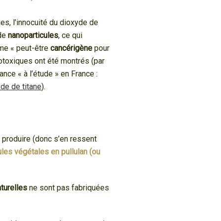
es, l’innocuité du dioxyde de
de
nanoparticules
, ce qui
mme « peut-être
cancérigène
pour
otoxiques ont été montrés (par
ce « à l’étude » en France :
yde de titane
).
à produire (donc s’en ressent
ules végétales en pullulan (ou
turelles
ne sont pas fabriquées