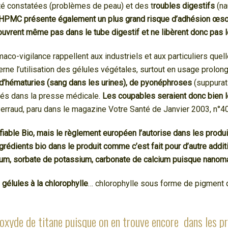
té constatées (problèmes de peau) et des t
roubles digestifs
(na
L’HPMC présente également un plus grand risque d’adhésion œsop
’ouvrent même pas dans le tube digestif et ne libèrent donc pas l
maco-vigilance rappellent aux industriels et aux particuliers que
ne l’utilisation des gélules végétales, surtout en usage prolong
s d’hématuries (sang dans les urines), de pyonéphroses
(suppurat
tés dans la presse médicale.
Les coupables seraient donc bien 
Perraud, paru dans le magazine Votre Santé de Janvier 2003, n°40
fiable Bio, mais le règlement européen l’autorise dans les produ
rédients bio dans le produit comme c’est fait pour d’autre addit
ium, sorbate de potassium, carbonate de calcium puisque nanomat
 gélules à la chlorophylle
… chlorophylle sous forme de pigment 
oxyde de titane puisque on en trouve encore dans les pr