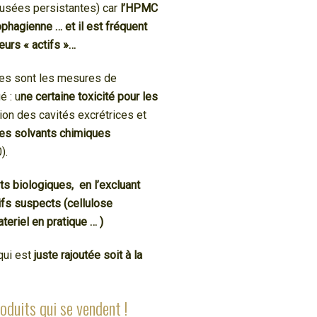
usées persistantes) car
l’HPMC
hagienne … et il est fréquent
eurs « actifs »…
lles sont les mesures de
é : u
ne certaine toxicité pour les
ion des cavités excrétrices et
les solvants chimiques
).
its biologiques, en l’excluant
ifs suspects (cellulose
eriel en pratique … )
qui est
juste rajoutée soit à la
oduits qui se vendent !