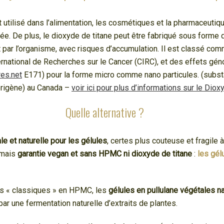
 utilisé dans l’alimentation, les cosmétiques et la pharmaceutiqu
sée. De plus, le dioxyde de titane peut être fabriqué sous forme 
 par l’organisme, avec risques d’accumulation. Il est classé co
rnational de Recherches sur le Cancer (CIRC), et des effets gén
res.net
E171) pour la forme micro comme nano particules. (substan
érigène) au Canada –
voir ici pour plus d’informations sur le Diox
Quelle alternative ?
le et naturelle pour les gélules
, certes plus couteuse et fragile 
) mais
garantie vegan et sans HPMC ni dioxyde de titane
:
les gél
es « classiques » en HPMC, les
gélules en pullulane végétales na
ar une fermentation naturelle d’extraits de plantes.