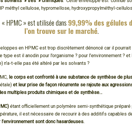
es solvants » trés » chimiques
. Cette
enveloppe est connue so
P méthyl cellulose, hypromellose, hydroxypropylméthyl-cellulo
 « HPMC » est utilisée dans
99,99% des gélules d
l’on trouve sur le marché
.
eloppes en HPMC est trop discrètement dénoncé car il pourrait 
 type est il anodin pour l’organisme ? pour l’environnement ? et 
e) n’a-t-elle pas été altéré par les solvants ?
PMC,
le corps est confronté à une substance de synthèse de plu
gétale)
et leur prise de façon récurrente se rajoute aux agressio
 des multiples produits chimiques et de synthèse…
PMC)
étant officiellement un polymère semi-synthétique préparé p
érature, il est nécessaire de recourir à des additifs capables de
r l’environnement sont donc hasardeuses.