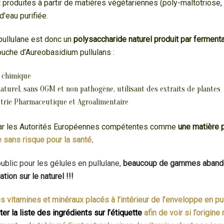
nt produites à partir de matières végétariennes (poly-maltotriose
d’eau purifiée.
pullulane est donc un
polysaccharide naturel produit par fermenta
souche d’Aureobasidium pullulans :
n chimique
aturel, sans OGM et non pathogène, utilisant des extraits de plantes
ustrie Pharmaceutique et Agroalimentaire
ar les Autorités Européennes compétentes comm
e
une matière p
e sans risque pour la santé
.
blic pour les gélules en pullulane,
beaucoup de gammes abando
ion sur le naturel !!!
s vitamines et minéraux placés à l’intérieur de l’enveloppe en pu
ter la liste des ingrédients sur l’étiquette
afin de voir si l’origin