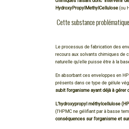
chimiques faisant donc intervenir d
HydroxyPropylMethylCellulose
(ou H
Cette substance problématique
Le processus de fabrication des env
recours aux solvants chimiques de ce
naturelle qu’elle puisse être à la bas
En absorbant ces enveloppes en H
présents dans ce type de gélule vé
subit l’organisme ayant déjà à gérer
L’hydroxypropyl méthylcellulose (H
(l’HPMC ne gélifiant par à basse temp
conséquences sur l’organisme et su