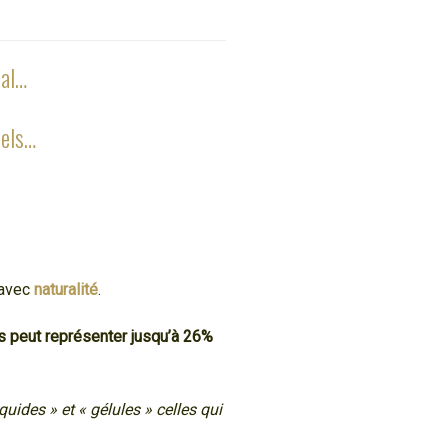
tal…
rels…
avec
naturalité
.
s peut représenter jusqu’à 26%
uides » et « gélules » celles qui