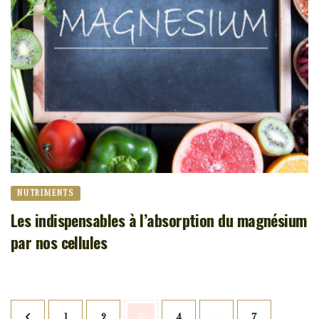
NUTRIMENTS
Les indispensables à l’absorption du magnésium
par nos cellules
Navigation
Page
1
Page
2
Page
3
Page
4
…
Page
7